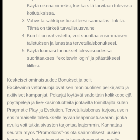
Käytä oikeaa nimeäsi, koska sitä tarvitaan tulevissa
kotiutuksissa.
Vahvista sähköpostiosoitteesi saamallasi linkillä.
Tämä on tärkeä turvallisuusvaihe.
Kun tili on vahvistettu, voit suorittaa ensimmäisen
talletuksen ja lunastaa tervetuliaisbonuksesi.
Käytä luomasi tunnukset tulevaisuudessa
suorittaaksesi “excitewin login” ja päästäksesi
tilillesi.
Keskeiset ominaisuudet: Bonukset ja pelit
Excitewinin vetonauloja ovat sen monipuolinen pelikirjasto ja
aktiiviset kampanjat. Pelaajat löytävät sadoittain kolikkopelejä,
pöytäpelejä ja live-kasinotuotteita johtavilta toimittajilta kuten
Pragmatic Play ja Evolution. Tervetuliaisbonus tarjoaa usein
ensimmäiselle talletukselle hyvän lisäpanostusvaran, jonka
avulla voit tutkia sivuston tarjontaa laajemmin. Kannattaa
seurata myös “Promotions”-osiota säännöllisesti uusien
kierroksien, kateusbonusten ja kassaturnausten varalta.