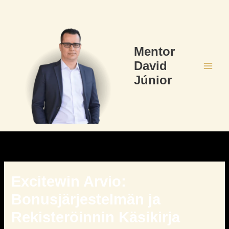
Ir
para
o
conteúdo
Mentor
David
Júnior
Excitewin Arvio:
Bonusjärjestelmän ja
Rekisteröinnin Käsikirja