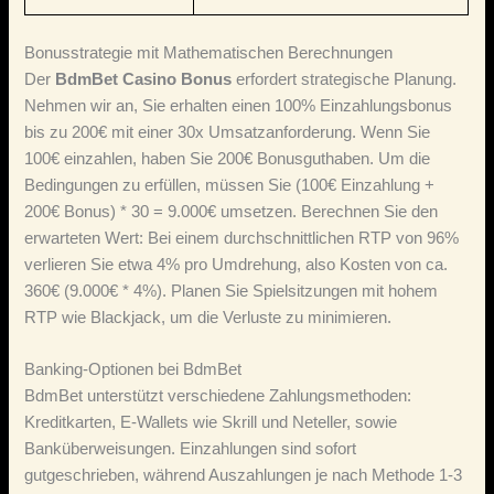
Bonusstrategie mit Mathematischen Berechnungen
Der
BdmBet Casino Bonus
erfordert strategische Planung.
Nehmen wir an, Sie erhalten einen 100% Einzahlungsbonus
bis zu 200€ mit einer 30x Umsatzanforderung. Wenn Sie
100€ einzahlen, haben Sie 200€ Bonusguthaben. Um die
Bedingungen zu erfüllen, müssen Sie (100€ Einzahlung +
200€ Bonus) * 30 = 9.000€ umsetzen. Berechnen Sie den
erwarteten Wert: Bei einem durchschnittlichen RTP von 96%
verlieren Sie etwa 4% pro Umdrehung, also Kosten von ca.
360€ (9.000€ * 4%). Planen Sie Spielsitzungen mit hohem
RTP wie Blackjack, um die Verluste zu minimieren.
Banking-Optionen bei BdmBet
BdmBet unterstützt verschiedene Zahlungsmethoden:
Kreditkarten, E-Wallets wie Skrill und Neteller, sowie
Banküberweisungen. Einzahlungen sind sofort
gutgeschrieben, während Auszahlungen je nach Methode 1-3