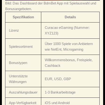
Bild: Das Dashboard der BdmBet App mit Spielauswahl und
Bonusangeboten.
Spezifikation
Details
Curacao eGaming (Nummer:
Lizenz
XYZ123)
Über 1000 Spiele von Anbietern
Spielesortiment
wie NetEnt, Microgaming
Willkommensbonus, Freispiele,
Bonustypen
Cashback
Unterstützte
EUR, USD, GBP
Währungen
Auszahlungsdauer
1-3 Bankarbeitstage
App-Verfügbarkeit
iOS und Android