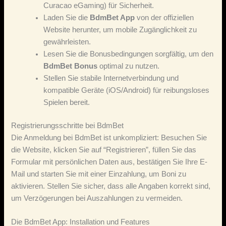
Curacao eGaming) für Sicherheit.
Laden Sie die
BdmBet App
von der offiziellen
Website herunter, um mobile Zugänglichkeit zu
gewährleisten.
Lesen Sie die Bonusbedingungen sorgfältig, um den
BdmBet Bonus
optimal zu nutzen.
Stellen Sie stabile Internetverbindung und
kompatible Geräte (iOS/Android) für reibungsloses
Spielen bereit.
Registrierungsschritte bei BdmBet
Die Anmeldung bei BdmBet ist unkompliziert: Besuchen Sie
die Website, klicken Sie auf “Registrieren”, füllen Sie das
Formular mit persönlichen Daten aus, bestätigen Sie Ihre E-
Mail und starten Sie mit einer Einzahlung, um Boni zu
aktivieren. Stellen Sie sicher, dass alle Angaben korrekt sind,
um Verzögerungen bei Auszahlungen zu vermeiden.
Die BdmBet App: Installation und Features