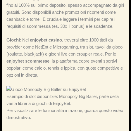
fino al 100% sul primo deposito, spesso accompagnato da giri
gratuiti. Sono disponibili anche promozioni ricorrenti come
cashback e tornei. È cruciale leggere i termini per capire i
requisiti di scommessa (es. 30x il bonus) e le scadenze.
Giochi
: Nel
enjoybet casino
, troverai oltre 1000 titoli da
provider come NetEnt e Microgaming, tra slot, tavoli da gioco
(roulette, blackjack) e giochi live con croupier reale. Per le
enjoybet scommesse
, la piattaforma copre eventi sportivi
popolari come calcio, tennis e ippica, con quote competitive e
opzioni in diretta.
Esempio di slot disponibile: Monopoly Big Baller, parte della
vasta libreria di giochi di EnjoyBet.
Per visualizzare le funzionalità in azione, guarda questo video
dimostrativo: