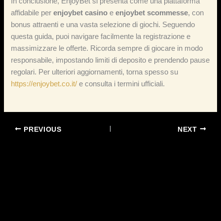
In conclusione, EnjoyBet si presenta come una piattaforma
affidabile per
enjoybet casino
e
enjoybet scommesse
, con
bonus attraenti e una vasta selezione di giochi. Seguendo
questa guida, puoi navigare facilmente la registrazione e
massimizzare le offerte. Ricorda sempre di giocare in modo
responsabile, impostando limiti di deposito e prendendo pause
regolari. Per ulteriori aggiornamenti, torna spesso su
https://enjoybet.co.it/
e consulta i termini ufficiali.
PREVIOUS
NEXT