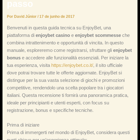
passo
Por
David Júnior
/
17 de junho de 2017
Benvenuti in questa guida tecnica su EnjoyBet, una
piattaforma di
enjoybet casino
e
enjoybet scommesse
che
combina intrattenimento e opportunità di vincita. In questo
manuale, esploreremo come registrarsi, sfruttare gli
enjoybet
bonus
e accedere alle funzionalità essenziali. Per iniziare la
tua esperienza, visita
https://enjoybet.co.it/
, il sito ufficiale
dove potrai trovare tutte le offerte aggiornate. EnjoyBet si
distingue per la sua vasta selezione di giochi e promozioni
competitive, rendendolo una scelta popolare tra i giocatori
italiani. Questa recensione ti fornirà una panoramica pratica,
ideale per principianti e utenti esperti, con focus su
registrazione, bonus e specifiche tecniche.
Prima di iniziare
Prima di immergerti nel mondo di EnjoyBet, considera questi