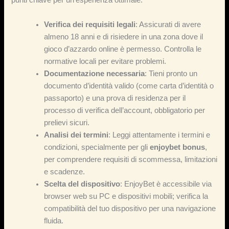
punti chiave per un’esperienza ottimale:
Verifica dei requisiti legali
: Assicurati di avere
almeno 18 anni e di risiedere in una zona dove il
gioco d’azzardo online è permesso. Controlla le
normative locali per evitare problemi.
Documentazione necessaria
: Tieni pronto un
documento d’identità valido (come carta d’identità o
passaporto) e una prova di residenza per il
processo di verifica dell’account, obbligatorio per
prelievi sicuri.
Analisi dei termini
: Leggi attentamente i termini e
condizioni, specialmente per gli
enjoybet bonus
,
per comprendere requisiti di scommessa, limitazioni
e scadenze.
Scelta del dispositivo
: EnjoyBet è accessibile via
browser web su PC e dispositivi mobili; verifica la
compatibilità del tuo dispositivo per una navigazione
fluida.