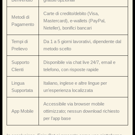
Benvenuto
gratuiti opzionali
Carte di credito/debito (Visa,
Metodi di
Mastercard), e-wallets (PayPal,
Pagamento
Neteller), bonifici bancari
Tempi di
Da 1 a 5 giorni lavorativi, dipendente dal
Prelievo
metodo scelto
Supporto
Disponibile via chat live 24/7, email e
Clienti
telefono, con risposte rapide
Lingua
Italiano, inglese e altre lingue per
Supportata
un’esperienza localizzata
Accessibile via browser mobile
App Mobile
ottimizzato; nessun download richiesto
per l’app base