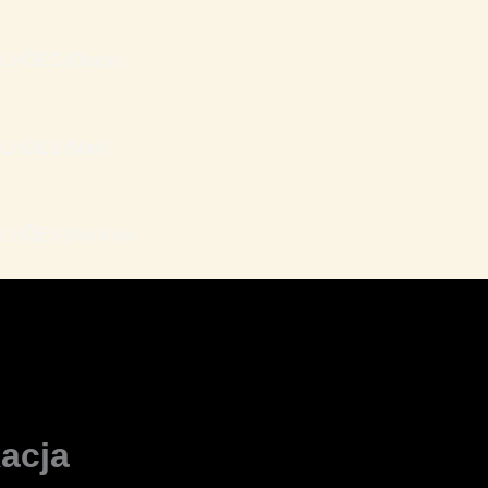
LHÕES (Grupo)
LHÕES (Mail)
HÕES | Ao Vivo
kacja