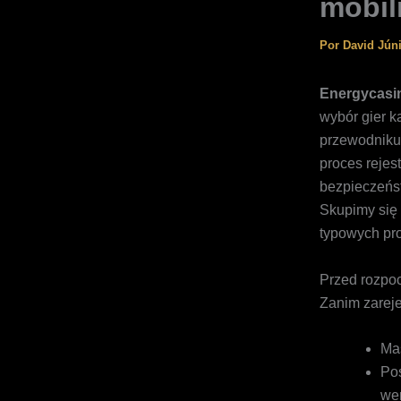
mobil
Por
David Jún
Energycasin
wybór gier 
przewodniku
proces rejes
bezpieczeńs
Skupimy się 
typowych pro
Przed rozpo
Zanim zareje
Mas
Pos
wer