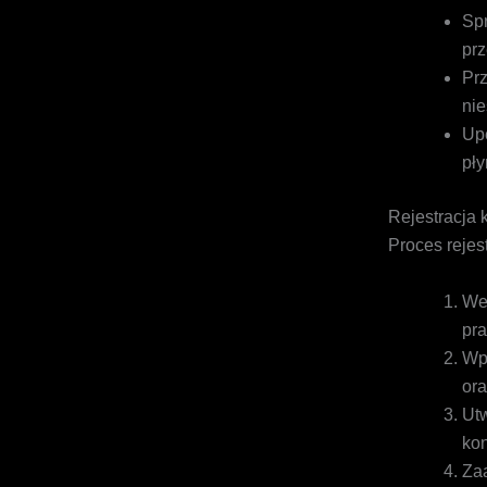
Spr
prz
Prz
ni
Upe
pły
Rejestracja 
Proces rejest
Wej
pr
Wpr
ora
Utw
kon
Zaa