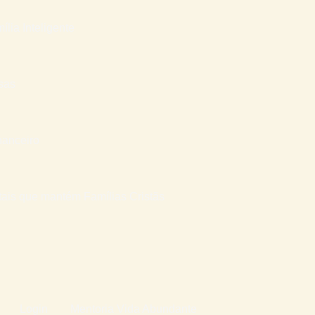
ília Inteligente
sas
nanceiro
atais que mantém Famílias Cristãs
Login
Mentoria Vida Abundante