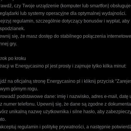
awdź, czy Twoje urządzenie (komputer lub smartfon) obsługuj
eglądarki lub systemy operacyjne dla optymalnej wydajności.
ejrzyj regulamin, szczególnie dotyczący bonusów i wypłat, aby
espodzianek.
wnij się, że masz dostęp do stabilnego połączenia internetow
nnej gry.
krok po kroku
racji w Energycasino pl jest prosty i zajmuje tylko kilka minut:
dź na oficjalną stronę Energycasino pl i kliknij przycisk “Zarejes
awym górnym rogu.
owadź podstawowe dane: imię i nazwisko, adres e-mail, datę 
z numer telefonu. Upewnij się, że dane są zgodne z dokumenta
órz unikalną nazwę użytkownika i silne hasło, aby zabezpiecz
to.
kceptuj regulamin i politykę prywatności, a następnie potwierdź