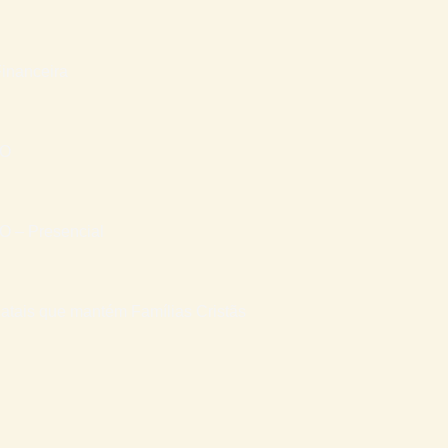
inanceira
RO
– Presencial
atais que mantém Famílias Cristãs