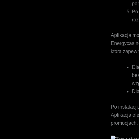
pop
Po 
roz
Aplikacja m
Energycasino
która zapewn
Dla
bez
wzg
Dla
Po instalacji
Aplikacja ofe
promocjach. 