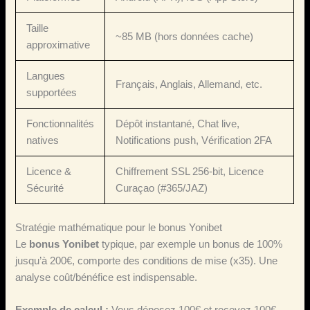
Taille
~85 MB (hors données cache)
approximative
Langues
Français, Anglais, Allemand, etc.
supportées
Fonctionnalités
Dépôt instantané, Chat live,
natives
Notifications push, Vérification 2FA
Licence &
Chiffrement SSL 256-bit, Licence
Sécurité
Curaçao (#365/JAZ)
Stratégie mathématique pour le bonus Yonibet
Le
bonus Yonibet
typique, par exemple un bonus de 100%
jusqu’à 200€, comporte des conditions de mise (x35). Une
analyse coût/bénéfice est indispensable.