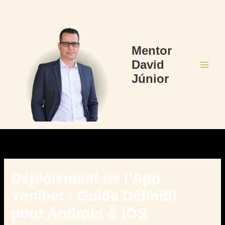
Ir
para
o
conteúdo
Mentor
David
Júnior
Déploiement de l’App
Yonibet : Guide Définitif
pour Android & iOS