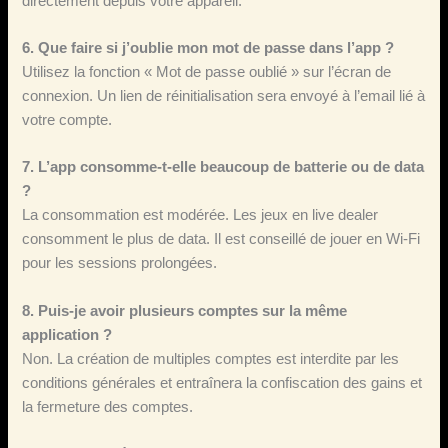
directement depuis votre appareil.
6. Que faire si j’oublie mon mot de passe dans l’app ?
Utilisez la fonction « Mot de passe oublié » sur l’écran de
connexion. Un lien de réinitialisation sera envoyé à l’email lié à
votre compte.
7. L’app consomme-t-elle beaucoup de batterie ou de data
?
La consommation est modérée. Les jeux en live dealer
consomment le plus de data. Il est conseillé de jouer en Wi-Fi
pour les sessions prolongées.
8. Puis-je avoir plusieurs comptes sur la même
application ?
Non. La création de multiples comptes est interdite par les
conditions générales et entraînera la confiscation des gains et
la fermeture des comptes.