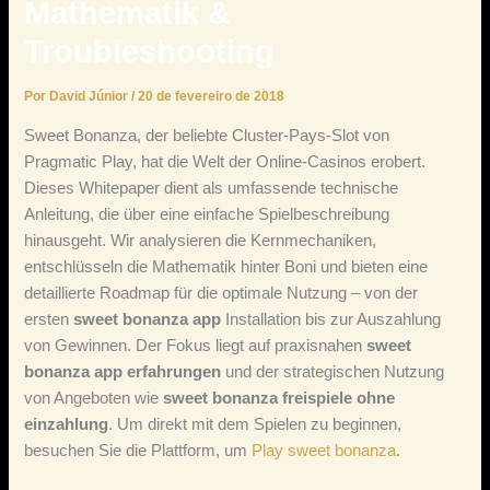
Mathematik &
Troubleshooting
Por
David Júnior
/
20 de fevereiro de 2018
Sweet Bonanza, der beliebte Cluster-Pays-Slot von
Pragmatic Play, hat die Welt der Online-Casinos erobert.
Dieses Whitepaper dient als umfassende technische
Anleitung, die über eine einfache Spielbeschreibung
hinausgeht. Wir analysieren die Kernmechaniken,
entschlüsseln die Mathematik hinter Boni und bieten eine
detaillierte Roadmap für die optimale Nutzung – von der
ersten
sweet bonanza app
Installation bis zur Auszahlung
von Gewinnen. Der Fokus liegt auf praxisnahen
sweet
bonanza app erfahrungen
und der strategischen Nutzung
von Angeboten wie
sweet bonanza freispiele ohne
einzahlung
. Um direkt mit dem Spielen zu beginnen,
besuchen Sie die Plattform, um
Play sweet bonanza
.