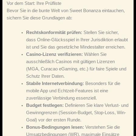
Vor dem Start: Ihre Prüfliste
Bevor Sie in die bunte Welt von Sweet Bonanza eintauchen,
sichern Sie diese Grundlagen ab:
Rechtskonformität prüfen:
Stellen Sie sicher,
dass Online-Glücksspiel in Ihrer Jurisdiktion erlaubt
ist und Sie das gesetzliche Mindestalter erreichen.
Casino-Lizenz verifizieren:
Wählen Sie
ausschließlich Casinos mit gültigen Lizenzen
(MGA, Curacao eGaming, etc.) für faire Spiele und
Schutz Ihrer Daten.
Stabile Internetverbindung:
Besonders für die
mobile App und Echtzeit-Features ist eine
zuverlässige Verbindung essenziell.
Budget festlegen:
Definieren Sie klare Verlust- und
Gewinngrenzen (Session-Budget, Stop-Loss, Win-
Goal) vor der ersten Runde.
Bonus-Bedingungen lesen:
Verstehen Sie die
Umsatzbedingungen (WR), maximale Einsätze