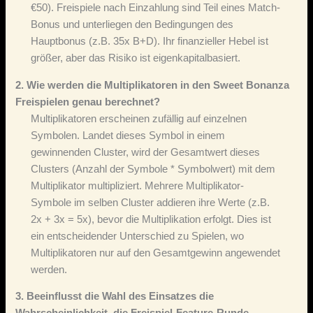
€50). Freispiele nach Einzahlung sind Teil eines Match-
Bonus und unterliegen den Bedingungen des
Hauptbonus (z.B. 35x B+D). Ihr finanzieller Hebel ist
größer, aber das Risiko ist eigenkapitalbasiert.
2. Wie werden die Multiplikatoren in den Sweet Bonanza
Freispielen genau berechnet?
Multiplikatoren erscheinen zufällig auf einzelnen
Symbolen. Landet dieses Symbol in einem
gewinnenden Cluster, wird der Gesamtwert dieses
Clusters (Anzahl der Symbole * Symbolwert) mit dem
Multiplikator multipliziert. Mehrere Multiplikator-
Symbole im selben Cluster addieren ihre Werte (z.B.
2x + 3x = 5x), bevor die Multiplikation erfolgt. Dies ist
ein entscheidender Unterschied zu Spielen, wo
Multiplikatoren nur auf den Gesamtgewinn angewendet
werden.
3. Beeinflusst die Wahl des Einsatzes die