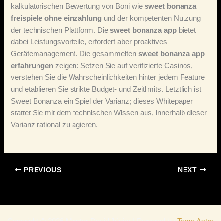
kalkulatorischen Bewertung von Boni wie
sweet bonanza
freispiele ohne einzahlung
und der kompetenten Nutzung
der technischen Plattform. Die
sweet bonanza app
bietet
dabei Leistungsvorteile, erfordert aber proaktives
Gerätemanagement. Die gesammelten
sweet bonanza app
erfahrungen
zeigen: Setzen Sie auf verifizierte Casinos,
verstehen Sie die Wahrscheinlichkeiten hinter jedem Feature
und etablieren Sie strikte Budget- und Zeitlimits. Letztlich ist
Sweet Bonanza ein Spiel der Varianz; dieses Whitepaper
stattet Sie mit dem technischen Wissen aus, innerhalb dieser
Varianz rational zu agieren.
PREVIOUS
NEXT