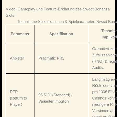
Video: Gameplay und Feature-Erklärung des Sweet Bonanza
Slots.
Technische Spezifikationen & Spielparameter: Sweet Bon
Technis
Parameter
Spezifikation
Implikat
Garantiert zerti
Zufallszahleng
Anbieter
Pragmatic Play
(RNG) & rege
Audits.
Langfristig erw
Rückfluss von
RTP
pro 100€ Einsa
96,51% (Standard) /
(Return to
Casinos könn
Varianten möglich
Player)
niedrigere RT
Versionen anb