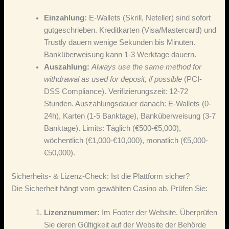
Einzahlung:
E-Wallets (Skrill, Neteller) sind sofort
gutgeschrieben. Kreditkarten (Visa/Mastercard) und
Trustly dauern wenige Sekunden bis Minuten.
Banküberweisung kann 1-3 Werktage dauern.
Auszahlung:
Always use the same method for
withdrawal as used for deposit, if possible
(PCI-
DSS Compliance). Verifizierungszeit: 12-72
Stunden. Auszahlungsdauer danach: E-Wallets (0-
24h), Karten (1-5 Banktage), Banküberweisung (3-7
Banktage). Limits: Täglich (€500-€5,000),
wöchentlich (€1,000-€10,000), monatlich (€5,000-
€50,000).
Sicherheits- & Lizenz-Check: Ist die Plattform sicher?
Die Sicherheit hängt vom gewählten Casino ab. Prüfen Sie:
Lizenznummer:
Im Footer der Website. Überprüfen
Sie deren Gültigkeit auf der Website der Behörde