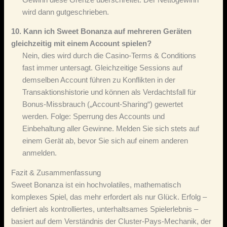
wird dann gutgeschrieben.
10. Kann ich Sweet Bonanza auf mehreren Geräten
gleichzeitig mit einem Account spielen?
Nein, dies wird durch die Casino-Terms & Conditions
fast immer untersagt. Gleichzeitige Sessions auf
demselben Account führen zu Konflikten in der
Transaktionshistorie und können als Verdachtsfall für
Bonus-Missbrauch („Account-Sharing“) gewertet
werden. Folge: Sperrung des Accounts und
Einbehaltung aller Gewinne. Melden Sie sich stets auf
einem Gerät ab, bevor Sie sich auf einem anderen
anmelden.
Fazit & Zusammenfassung
Sweet Bonanza ist ein hochvolatiles, mathematisch
komplexes Spiel, das mehr erfordert als nur Glück. Erfolg –
definiert als kontrolliertes, unterhaltsames Spielerlebnis –
basiert auf dem Verständnis der Cluster-Pays-Mechanik, der