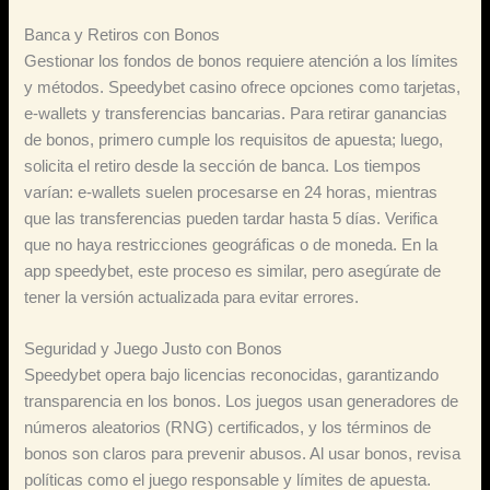
Banca y Retiros con Bonos
Gestionar los fondos de bonos requiere atención a los límites
y métodos. Speedybet casino ofrece opciones como tarjetas,
e-wallets y transferencias bancarias. Para retirar ganancias
de bonos, primero cumple los requisitos de apuesta; luego,
solicita el retiro desde la sección de banca. Los tiempos
varían: e-wallets suelen procesarse en 24 horas, mientras
que las transferencias pueden tardar hasta 5 días. Verifica
que no haya restricciones geográficas o de moneda. En la
app speedybet, este proceso es similar, pero asegúrate de
tener la versión actualizada para evitar errores.
Seguridad y Juego Justo con Bonos
Speedybet opera bajo licencias reconocidas, garantizando
transparencia en los bonos. Los juegos usan generadores de
números aleatorios (RNG) certificados, y los términos de
bonos son claros para prevenir abusos. Al usar bonos, revisa
políticas como el juego responsable y límites de apuesta.