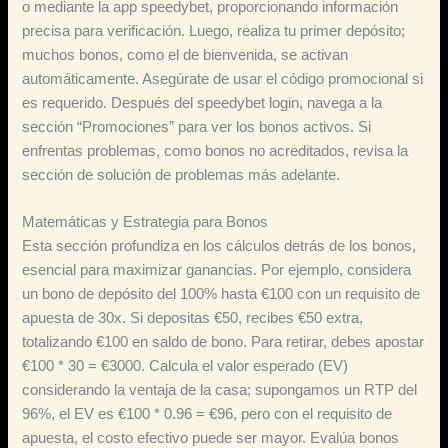
o mediante la app speedybet, proporcionando información
precisa para verificación. Luego, realiza tu primer depósito;
muchos bonos, como el de bienvenida, se activan
automáticamente. Asegúrate de usar el código promocional si
es requerido. Después del speedybet login, navega a la
sección “Promociones” para ver los bonos activos. Si
enfrentas problemas, como bonos no acreditados, revisa la
sección de solución de problemas más adelante.
Matemáticas y Estrategia para Bonos
Esta sección profundiza en los cálculos detrás de los bonos,
esencial para maximizar ganancias. Por ejemplo, considera
un bono de depósito del 100% hasta €100 con un requisito de
apuesta de 30x. Si depositas €50, recibes €50 extra,
totalizando €100 en saldo de bono. Para retirar, debes apostar
€100 * 30 = €3000. Calcula el valor esperado (EV)
considerando la ventaja de la casa; supongamos un RTP del
96%, el EV es €100 * 0.96 = €96, pero con el requisito de
apuesta, el costo efectivo puede ser mayor. Evalúa bonos