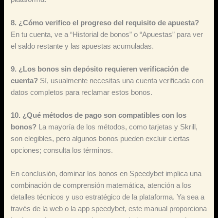
8. ¿Cómo verifico el progreso del requisito de apuesta?
En tu cuenta, ve a “Historial de bonos” o “Apuestas” para ver
el saldo restante y las apuestas acumuladas.
9. ¿Los bonos sin depósito requieren verificación de
cuenta?
Sí, usualmente necesitas una cuenta verificada con
datos completos para reclamar estos bonos.
10. ¿Qué métodos de pago son compatibles con los
bonos?
La mayoría de los métodos, como tarjetas y Skrill,
son elegibles, pero algunos bonos pueden excluir ciertas
opciones; consulta los términos.
En conclusión, dominar los bonos en Speedybet implica una
combinación de comprensión matemática, atención a los
detalles técnicos y uso estratégico de la plataforma. Ya sea a
través de la web o la app speedybet, este manual proporciona