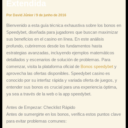
Extendida
Por
David Júnior
/
9 de junho de 2016
Bienvenido a esta guía técnica exhaustiva sobre los bonos en
Speedybet, diseñada para jugadores que buscan maximizar
sus beneficios en el casino en línea. En este análisis
profundo, cubriremos desde los fundamentos hasta
estrategias avanzadas, incluyendo ejemplos matemáticos
detallados y escenarios de solución de problemas. Para
comenzar, visita la plataforma oficial de
Bonos speedybet
y
aprovecha las ofertas disponibles. Speedybet casino es
conocido por su interfaz rápida y variada oferta de juegos, y
entender sus bonos es crucial para una experiencia óptima,
ya sea a través de la web o la app speedybet.
Antes de Empezar: Checklist Rápido
Antes de sumergirte en los bonos, verifica estos puntos clave
para evitar problemas comunes: