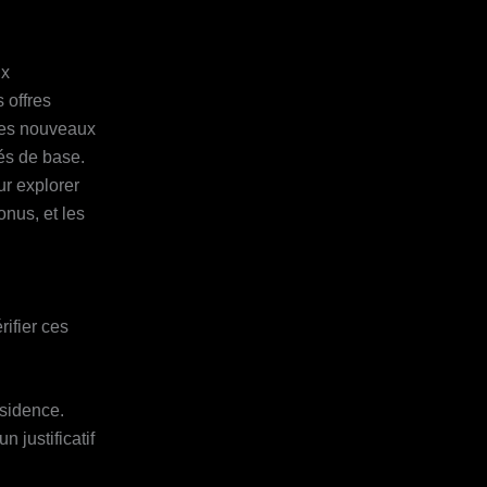
ux
 offres
 les nouveaux
tés de base.
ur explorer
onus, et les
rifier ces
ésidence.
 justificatif