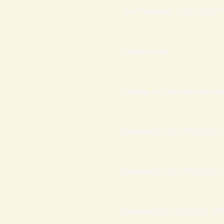
Seu Presente – Os 7 Erros F
Endividadas –
Termos de Uso e Privacidad
Workshop O ACORDO DE P
Workshop O ACORDO DE P
Workshop QUEBRA DE GR