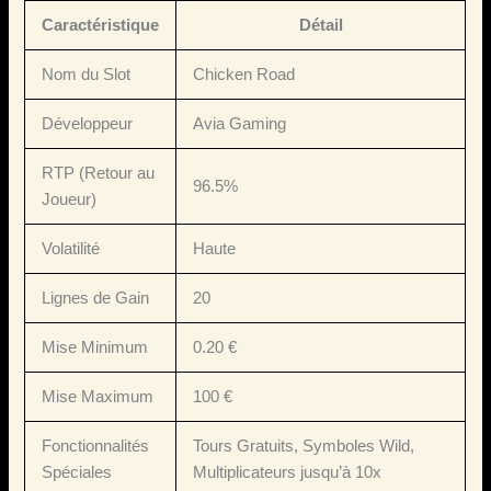
Caractéristique
Détail
Nom du Slot
Chicken Road
Développeur
Avia Gaming
RTP (Retour au
96.5%
Joueur)
Volatilité
Haute
Lignes de Gain
20
Mise Minimum
0.20 €
Mise Maximum
100 €
Fonctionnalités
Tours Gratuits, Symboles Wild,
Spéciales
Multiplicateurs jusqu’à 10x