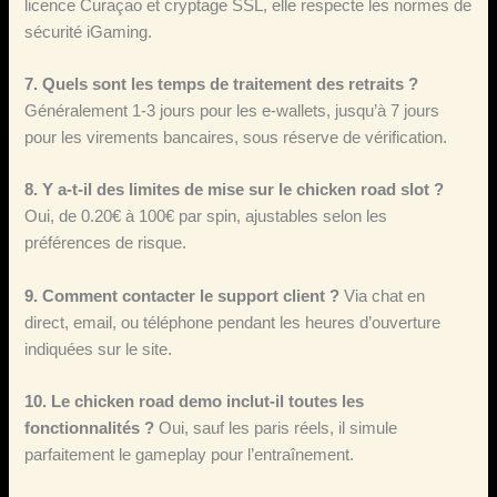
licence Curaçao et cryptage SSL, elle respecte les normes de
sécurité iGaming.
7. Quels sont les temps de traitement des retraits ?
Généralement 1-3 jours pour les e-wallets, jusqu’à 7 jours
pour les virements bancaires, sous réserve de vérification.
8. Y a-t-il des limites de mise sur le chicken road slot ?
Oui, de 0.20€ à 100€ par spin, ajustables selon les
préférences de risque.
9. Comment contacter le support client ?
Via chat en
direct, email, ou téléphone pendant les heures d’ouverture
indiquées sur le site.
10. Le chicken road demo inclut-il toutes les
fonctionnalités ?
Oui, sauf les paris réels, il simule
parfaitement le gameplay pour l’entraînement.