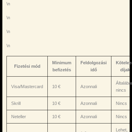
\n
\n
\n
\n
Minimum
Feldolgozási
Kötelez
Fizetési mód
befizetés
idő
díjak
Általába
Visa/Mastercard
10 €
Azonnali
nincs
Skrill
10 €
Azonnali
Nincs
Neteller
10 €
Azonnali
Nincs
Lehet,