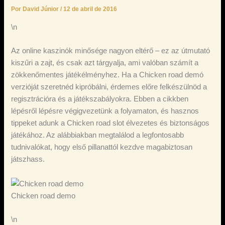
Por
David Júnior
/
12 de abril de 2016
\n
Az online kaszinók minősége nagyon eltérő – ez az útmutató
kiszűri a zajt, és csak azt tárgyalja, ami valóban számít a
zökkenőmentes játékélményhez. Ha a Chicken road demó
verzióját szeretnéd kipróbálni, érdemes előre felkészülnöd a
regisztrációra és a játékszabályokra. Ebben a cikkben
lépésről lépésre végigvezetünk a folyamaton, és hasznos
tippeket adunk a Chicken road slot élvezetes és biztonságos
játékához. Az alábbiakban megtalálod a legfontosabb
tudnivalókat, hogy első pillanattól kezdve magabiztosan
játszhass.
Chicken road demo
\n