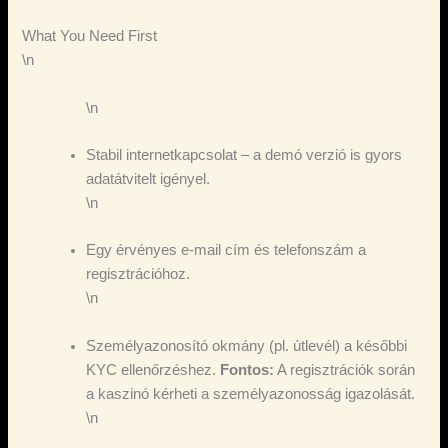
What You Need First
\n
\n
Stabil internetkapcsolat – a demó verzió is gyors
adatátvitelt igényel.
\n
Egy érvényes e-mail cím és telefonszám a
regisztrációhoz.
\n
Személyazonosító okmány (pl. útlevél) a későbbi
KYC ellenőrzéshez.
Fontos:
A regisztrációk során
a kaszinó kérheti a személyazonosság igazolását.
\n