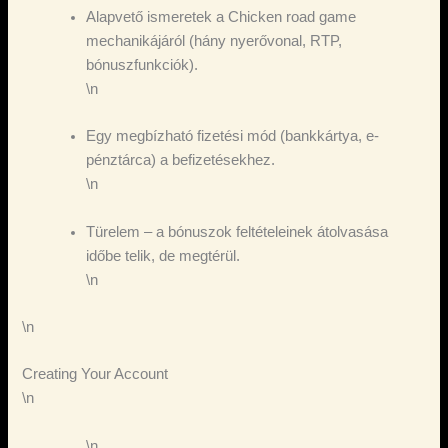
Alapvető ismeretek a Chicken road game
mechanikájáról (hány nyerővonal, RTP,
bónuszfunkciók).
\n
Egy megbízható fizetési mód (bankkártya, e-
pénztárca) a befizetésekhez.
\n
Türelem – a bónuszok feltételeinek átolvasása
időbe telik, de megtérül.
\n
\n
Creating Your Account
\n
\n