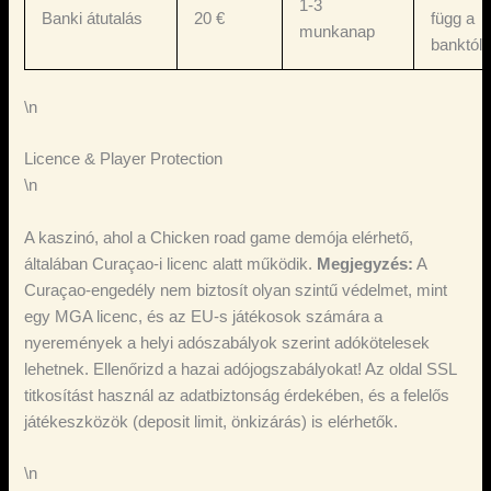
1-3
Banki átutalás
20 €
függ a
munkanap
banktól
\n
Licence & Player Protection
\n
A kaszinó, ahol a Chicken road game demója elérhető,
általában Curaçao-i licenc alatt működik.
Megjegyzés:
A
Curaçao-engedély nem biztosít olyan szintű védelmet, mint
egy MGA licenc, és az EU-s játékosok számára a
nyeremények a helyi adószabályok szerint adókötelesek
lehetnek. Ellenőrizd a hazai adójogszabályokat! Az oldal SSL
titkosítást használ az adatbiztonság érdekében, és a felelős
játékeszközök (deposit limit, önkizárás) is elérhetők.
\n