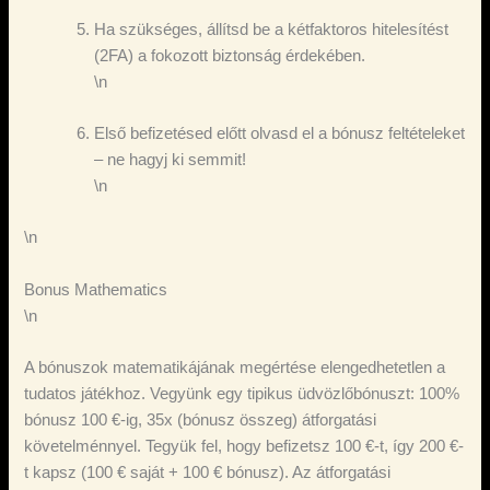
Ha szükséges, állítsd be a kétfaktoros hitelesítést
(2FA) a fokozott biztonság érdekében.
\n
Első befizetésed előtt olvasd el a bónusz feltételeket
– ne hagyj ki semmit!
\n
\n
Bonus Mathematics
\n
A bónuszok matematikájának megértése elengedhetetlen a
tudatos játékhoz. Vegyünk egy tipikus üdvözlőbónuszt: 100%
bónusz 100 €-ig, 35x (bónusz összeg) átforgatási
követelménnyel. Tegyük fel, hogy befizetsz 100 €-t, így 200 €-
t kapsz (100 € saját + 100 € bónusz). Az átforgatási