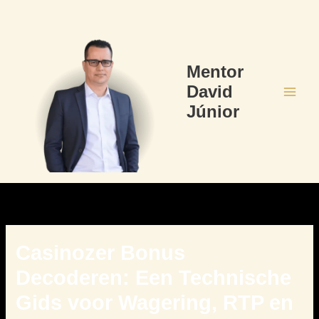
Ir
para
o
conteúdo
Mentor
David
Júnior
Casinozer Bonus
Decoderen: Een Technische
Gids voor Wagering, RTP en