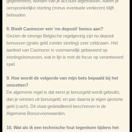
gegenereerd, worden van je account afgetrokken. Alleen je
oorspronkelijke storting (minus eventuele verliezen) blijft
behouden.
8. Biedt Casinozer een ‘no deposit’ bonus aan?
Gezien de strenge Belgische regelgeving zijn no deposit
bonussen (gratis geld zonder storting) zeer zeldzaam. Het
aanbod van Casinozer is voornamelijk gebaseerd op
stortingsbonussen, wat in lijn is met de focus op verantwoord
spel.
9. Hoe wordt de volgorde van mijn bets bepaald bij het
omzetten?
De algemene regel is dat eerst je bonusgeld wordt gebruikt,
dan je winsten uit bonusgeld, en pas daarna je eigen gestorte
geld (cash). Dit staat gedetailleerd beschreven in de
Algemene Bonusvoorwaarden.
10. Wat als ik een technische fout tegenkom tijdens het