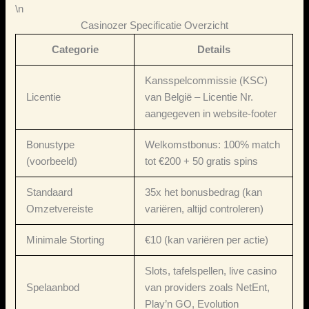
\n
Casinozer Specificatie Overzicht
Categorie
Details
Kansspelcommissie (KSC)
Licentie
van België – Licentie Nr.
aangegeven in website-footer
Bonustype
Welkomstbonus: 100% match
(voorbeeld)
tot €200 + 50 gratis spins
Standaard
35x het bonusbedrag (kan
Omzetvereiste
variëren, altijd controleren)
Minimale Storting
€10 (kan variëren per actie)
Slots, tafelspellen, live casino
Spelaanbod
van providers zoals NetEnt,
Play’n GO, Evolution