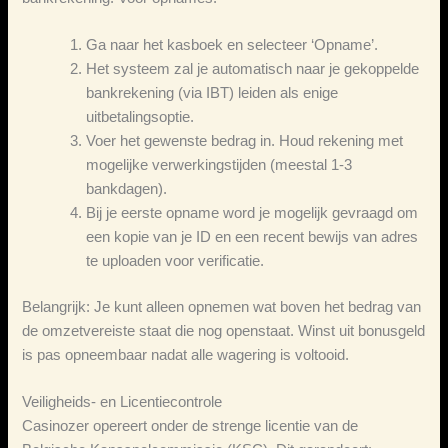
Ga naar het kasboek en selecteer ‘Opname’.
Het systeem zal je automatisch naar je gekoppelde
bankrekening (via IBT) leiden als enige
uitbetalingsoptie.
Voer het gewenste bedrag in. Houd rekening met
mogelijke verwerkingstijden (meestal 1-3
bankdagen).
Bij je eerste opname word je mogelijk gevraagd om
een kopie van je ID en een recent bewijs van adres
te uploaden voor verificatie.
Belangrijk: Je kunt alleen opnemen wat boven het bedrag van
de omzetvereiste staat die nog openstaat. Winst uit bonusgeld
is pas opneembaar nadat alle wagering is voltooid.
Veiligheids- en Licentiecontrole
Casinozer opereert onder de strenge licentie van de