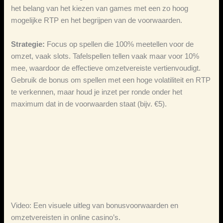
het belang van het kiezen van games met een zo hoog
mogelijke RTP en het begrijpen van de voorwaarden.
Strategie:
Focus op spellen die 100% meetellen voor de
omzet, vaak slots. Tafelspellen tellen vaak maar voor 10%
mee, waardoor de effectieve omzetvereiste vertienvoudigt.
Gebruik de bonus om spellen met een hoge volatiliteit en RTP
te verkennen, maar houd je inzet per ronde onder het
maximum dat in de voorwaarden staat (bijv. €5).
Video: Een visuele uitleg van bonusvoorwaarden en
omzetvereisten in online casino’s.