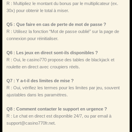
R : Multipliez le montant du bonus par le multiplicateur (ex.
30x) pour obtenir le total à miser.
Q5 : Que faire en cas de perte de mot de passe ?
R : Utilisez la fonction “Mot de passe oublié” sur la page de
connexion pour réinitialiser.
Q6 : Les jeux en direct sont-ils disponibles ?
R : Oui, le casino770 propose des tables de blackjack et
roulette en direct avec croupiers réels.
Q7 : Y a-t-il des limites de mise ?
R : Oui, vérifiez les termes pour les limites par jeu, souvent
ajustables dans les paramètres.
Q8 : Comment contacter le support en urgence ?
R : Le chat en direct est disponible 24/7, ou par email à
support@casino770fr.net.