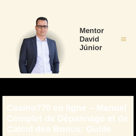
Ir
para
o
conteúdo
Mentor
David
Júnior
Casino770 en ligne – Manuel
Complet de Dépannage et de
Calcul des Bonus: Guide