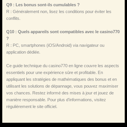
Q9 : Les bonus sont-ils cumulables ?
R : Généralement non, lisez les conditions pour éviter les
conflits.
Q10 : Quels appareils sont compatibles avec le casino770
?
R : PC, smartphones (iOS/Android) via navigateur ou
application dédiée.
Ce guide technique du casino770 en ligne couvre les aspects
essentiels pour une expérience sûre et profitable. En
appliquant les stratégies de mathématiques des bonus et en
utilisant les solutions de dépannage, vous pouvez maximiser
vos chances. Restez informé des mises à jour et jouez de
manière responsable. Pour plus d’informations, visitez
régulièrement le site officiel.