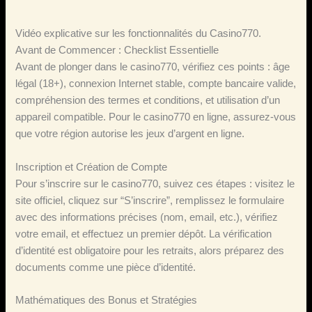
Vidéo explicative sur les fonctionnalités du Casino770.
Avant de Commencer : Checklist Essentielle
Avant de plonger dans le casino770, vérifiez ces points : âge
légal (18+), connexion Internet stable, compte bancaire valide,
compréhension des termes et conditions, et utilisation d’un
appareil compatible. Pour le casino770 en ligne, assurez-vous
que votre région autorise les jeux d’argent en ligne.
Inscription et Création de Compte
Pour s’inscrire sur le casino770, suivez ces étapes : visitez le
site officiel, cliquez sur “S’inscrire”, remplissez le formulaire
avec des informations précises (nom, email, etc.), vérifiez
votre email, et effectuez un premier dépôt. La vérification
d’identité est obligatoire pour les retraits, alors préparez des
documents comme une pièce d’identité.
Mathématiques des Bonus et Stratégies