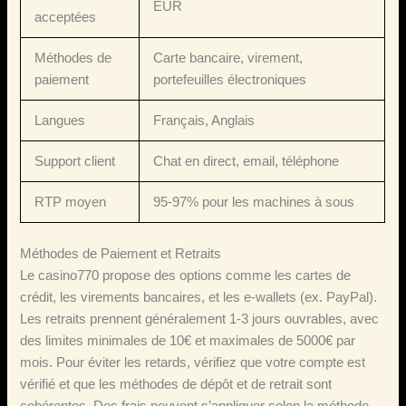
EUR
acceptées
Méthodes de
Carte bancaire, virement,
paiement
portefeuilles électroniques
Langues
Français, Anglais
Support client
Chat en direct, email, téléphone
RTP moyen
95-97% pour les machines à sous
Méthodes de Paiement et Retraits
Le casino770 propose des options comme les cartes de
crédit, les virements bancaires, et les e-wallets (ex. PayPal).
Les retraits prennent généralement 1-3 jours ouvrables, avec
des limites minimales de 10€ et maximales de 5000€ par
mois. Pour éviter les retards, vérifiez que votre compte est
vérifié et que les méthodes de dépôt et de retrait sont