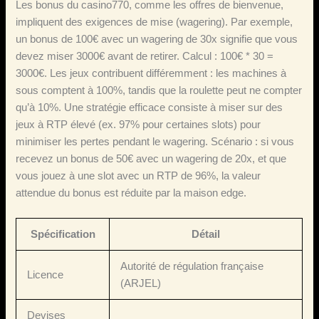
Les bonus du casino770, comme les offres de bienvenue,
impliquent des exigences de mise (wagering). Par exemple,
un bonus de 100€ avec un wagering de 30x signifie que vous
devez miser 3000€ avant de retirer. Calcul : 100€ * 30 =
3000€. Les jeux contribuent différemment : les machines à
sous comptent à 100%, tandis que la roulette peut ne compter
qu’à 10%. Une stratégie efficace consiste à miser sur des
jeux à RTP élevé (ex. 97% pour certaines slots) pour
minimiser les pertes pendant le wagering. Scénario : si vous
recevez un bonus de 50€ avec un wagering de 20x, et que
vous jouez à une slot avec un RTP de 96%, la valeur
attendue du bonus est réduite par la maison edge.
Spécification
Détail
Autorité de régulation française
Licence
(ARJEL)
Devises