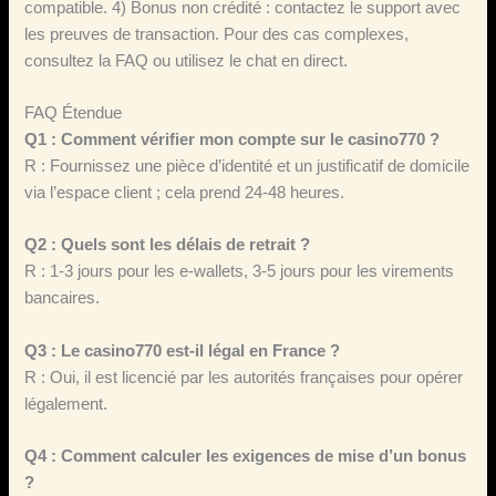
compatible. 4) Bonus non crédité : contactez le support avec
les preuves de transaction. Pour des cas complexes,
consultez la FAQ ou utilisez le chat en direct.
FAQ Étendue
Q1 : Comment vérifier mon compte sur le casino770 ?
R : Fournissez une pièce d’identité et un justificatif de domicile
via l’espace client ; cela prend 24-48 heures.
Q2 : Quels sont les délais de retrait ?
R : 1-3 jours pour les e-wallets, 3-5 jours pour les virements
bancaires.
Q3 : Le casino770 est-il légal en France ?
R : Oui, il est licencié par les autorités françaises pour opérer
légalement.
Q4 : Comment calculer les exigences de mise d’un bonus
?