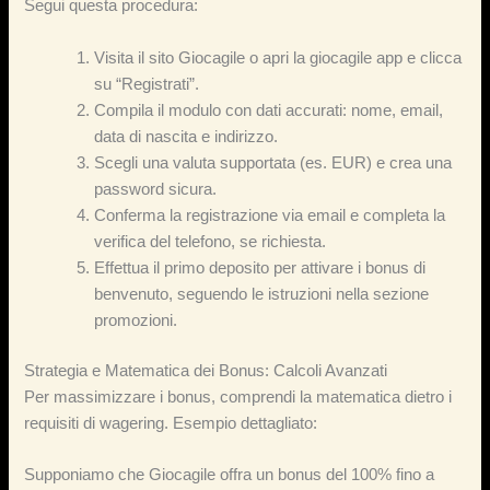
Segui questa procedura:
Visita il sito Giocagile o apri la giocagile app e clicca
su “Registrati”.
Compila il modulo con dati accurati: nome, email,
data di nascita e indirizzo.
Scegli una valuta supportata (es. EUR) e crea una
password sicura.
Conferma la registrazione via email e completa la
verifica del telefono, se richiesta.
Effettua il primo deposito per attivare i bonus di
benvenuto, seguendo le istruzioni nella sezione
promozioni.
Strategia e Matematica dei Bonus: Calcoli Avanzati
Per massimizzare i bonus, comprendi la matematica dietro i
requisiti di wagering. Esempio dettagliato:
Supponiamo che Giocagile offra un bonus del 100% fino a