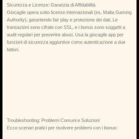
Sicurezza e Licenze: Garanzia di Affidabilità
Giocagile opera sotto licenze internazionali (es. Malta Gaming
Authority), garantendo fair play e protezione dei dati. Le
transazioni sono cifrate con SSL, e i bonus sono soggetti a
audit regolari per prevenire abusi. Usa la giocagile app per
funzioni di sicurezza aggiuntive come autenticazione a due
fattori.
Troubleshooting: Problemi Comuni e Soluzioni
Ecco scenari pratici per risolvere problemi con i bonus: