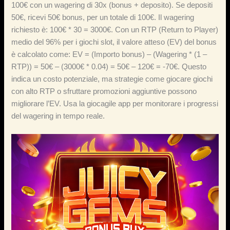
100€ con un wagering di 30x (bonus + deposito). Se depositi
50€, ricevi 50€ bonus, per un totale di 100€. Il wagering
richiesto è: 100€ * 30 = 3000€. Con un RTP (Return to Player)
medio del 96% per i giochi slot, il valore atteso (EV) del bonus
è calcolato come: EV = (Importo bonus) – (Wagering * (1 –
RTP)) = 50€ – (3000€ * 0.04) = 50€ – 120€ = -70€. Questo
indica un costo potenziale, ma strategie come giocare giochi
con alto RTP o sfruttare promozioni aggiuntive possono
migliorare l’EV. Usa la giocagile app per monitorare i progressi
del wagering in tempo reale.