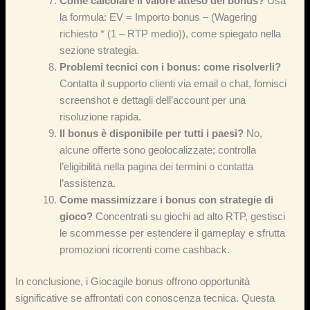
Come calcolare il valore atteso dei bonus?
Usa
la formula: EV = Importo bonus – (Wagering
richiesto * (1 – RTP medio)), come spiegato nella
sezione strategia.
Problemi tecnici con i bonus: come risolverli?
Contatta il supporto clienti via email o chat, fornisci
screenshot e dettagli dell’account per una
risoluzione rapida.
Il bonus è disponibile per tutti i paesi?
No,
alcune offerte sono geolocalizzate; controlla
l’eligibilità nella pagina dei termini o contatta
l’assistenza.
Come massimizzare i bonus con strategie di
gioco?
Concentrati su giochi ad alto RTP, gestisci
le scommesse per estendere il gameplay e sfrutta
promozioni ricorrenti come cashback.
In conclusione, i Giocagile bonus offrono opportunità
significative se affrontati con conoscenza tecnica. Questa