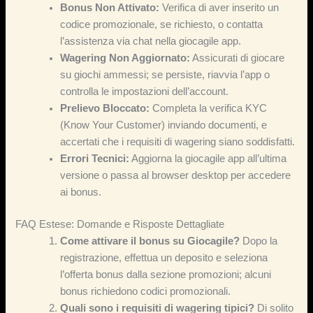
Bonus Non Attivato:
Verifica di aver inserito un
codice promozionale, se richiesto, o contatta
l’assistenza via chat nella giocagile app.
Wagering Non Aggiornato:
Assicurati di giocare
su giochi ammessi; se persiste, riavvia l’app o
controlla le impostazioni dell’account.
Prelievo Bloccato:
Completa la verifica KYC
(Know Your Customer) inviando documenti, e
accertati che i requisiti di wagering siano soddisfatti.
Errori Tecnici:
Aggiorna la giocagile app all’ultima
versione o passa al browser desktop per accedere
ai bonus.
FAQ Estese: Domande e Risposte Dettagliate
Come attivare il bonus su Giocagile?
Dopo la
registrazione, effettua un deposito e seleziona
l’offerta bonus dalla sezione promozioni; alcuni
bonus richiedono codici promozionali.
Quali sono i requisiti di wagering tipici?
Di solito