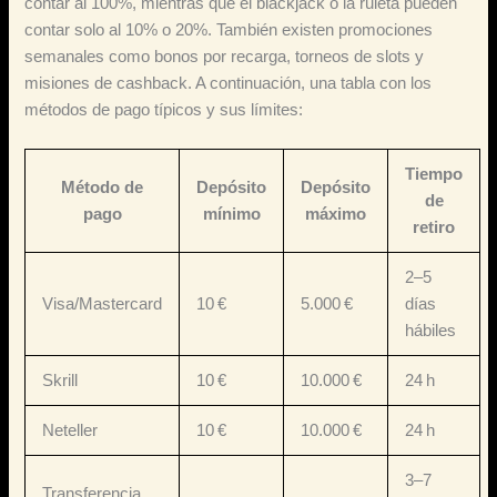
contar al 100%, mientras que el blackjack o la ruleta pueden
contar solo al 10% o 20%. También existen promociones
semanales como bonos por recarga, torneos de slots y
misiones de cashback. A continuación, una tabla con los
métodos de pago típicos y sus límites:
Tiempo
Método de
Depósito
Depósito
de
pago
mínimo
máximo
retiro
2–5
Visa/Mastercard
10 €
5.000 €
días
hábiles
Skrill
10 €
10.000 €
24 h
Neteller
10 €
10.000 €
24 h
3–7
Transferencia