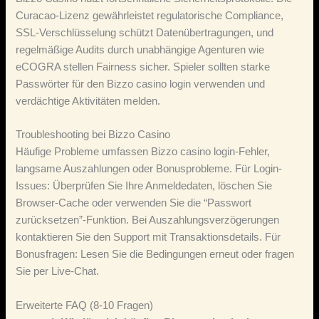
Curacao-Lizenz gewährleistet regulatorische Compliance,
SSL-Verschlüsselung schützt Datenübertragungen, und
regelmäßige Audits durch unabhängige Agenturen wie
eCOGRA stellen Fairness sicher. Spieler sollten starke
Passwörter für den Bizzo casino login verwenden und
verdächtige Aktivitäten melden.
Troubleshooting bei Bizzo Casino
Häufige Probleme umfassen Bizzo casino login-Fehler,
langsame Auszahlungen oder Bonusprobleme. Für Login-
Issues: Überprüfen Sie Ihre Anmeldedaten, löschen Sie
Browser-Cache oder verwenden Sie die “Passwort
zurücksetzen”-Funktion. Bei Auszahlungsverzögerungen
kontaktieren Sie den Support mit Transaktionsdetails. Für
Bonusfragen: Lesen Sie die Bedingungen erneut oder fragen
Sie per Live-Chat.
Erweiterte FAQ (8-10 Fragen)