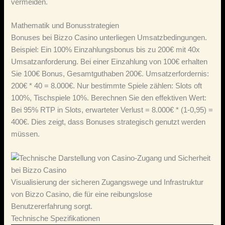
vermeiden.
Mathematik und Bonusstrategien
Bonuses bei Bizzo Casino unterliegen Umsatzbedingungen.
Beispiel: Ein 100% Einzahlungsbonus bis zu 200€ mit 40x
Umsatzanforderung. Bei einer Einzahlung von 100€ erhalten
Sie 100€ Bonus, Gesamtguthaben 200€. Umsatzerfordernis:
200€ * 40 = 8.000€. Nur bestimmte Spiele zählen: Slots oft
100%, Tischspiele 10%. Berechnen Sie den effektiven Wert:
Bei 95% RTP in Slots, erwarteter Verlust = 8.000€ * (1-0,95) =
400€. Dies zeigt, dass Bonuses strategisch genutzt werden
müssen.
Visualisierung der sicheren Zugangswege und Infrastruktur
von Bizzo Casino, die für eine reibungslose
Benutzererfahrung sorgt.
Technische Spezifikationen