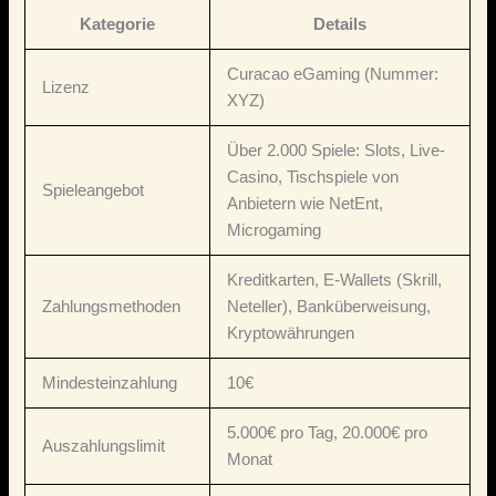
Kategorie
Details
Curacao eGaming (Nummer:
Lizenz
XYZ)
Über 2.000 Spiele: Slots, Live-
Casino, Tischspiele von
Spieleangebot
Anbietern wie NetEnt,
Microgaming
Kreditkarten, E-Wallets (Skrill,
Zahlungsmethoden
Neteller), Banküberweisung,
Kryptowährungen
Mindesteinzahlung
10€
5.000€ pro Tag, 20.000€ pro
Auszahlungslimit
Monat