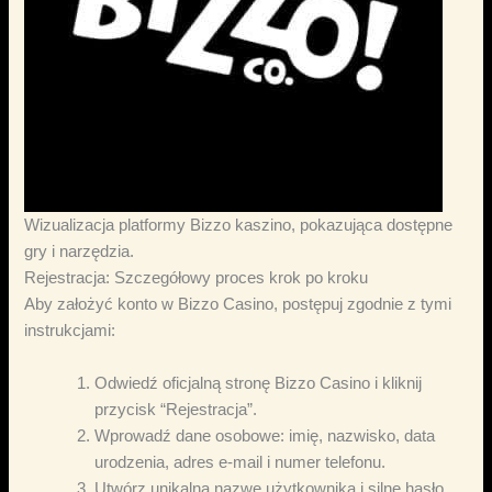
Wizualizacja platformy Bizzo kaszino, pokazująca dostępne
gry i narzędzia.
Rejestracja: Szczegółowy proces krok po kroku
Aby założyć konto w Bizzo Casino, postępuj zgodnie z tymi
instrukcjami:
Odwiedź oficjalną stronę Bizzo Casino i kliknij
przycisk “Rejestracja”.
Wprowadź dane osobowe: imię, nazwisko, data
urodzenia, adres e-mail i numer telefonu.
Utwórz unikalną nazwę użytkownika i silne hasło,