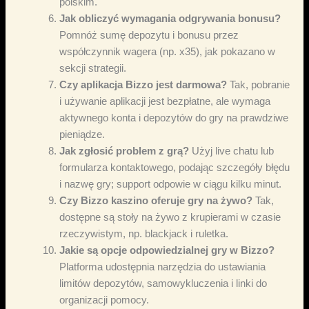
polskim.
Jak obliczyć wymagania odgrywania bonusu?
Pomnóż sumę depozytu i bonusu przez
współczynnik wagera (np. x35), jak pokazano w
sekcji strategii.
Czy aplikacja Bizzo jest darmowa?
Tak, pobranie
i używanie aplikacji jest bezpłatne, ale wymaga
aktywnego konta i depozytów do gry na prawdziwe
pieniądze.
Jak zgłosić problem z grą?
Użyj live chatu lub
formularza kontaktowego, podając szczegóły błędu
i nazwę gry; support odpowie w ciągu kilku minut.
Czy Bizzo kaszino oferuje gry na żywo?
Tak,
dostępne są stoły na żywo z krupierami w czasie
rzeczywistym, np. blackjack i ruletka.
Jakie są opcje odpowiedzialnej gry w Bizzo?
Platforma udostępnia narzędzia do ustawiania
limitów depozytów, samowykluczenia i linki do
organizacji pomocy.