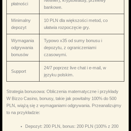
Neteller), kryptowaluty, przelewy
płatności
bankowe.
Minimalny
10 PLN dla większości metod, co
depozyt
ułatwia rozpoczęcie gry.
Wymagania
Typowo x35 od sumy bonusu i
odgrywania
depozytu, z ograniczeniami
bonusów
czasowymi.
24/7 poprzez live chat i e-mail, w
Support
języku polskim.
Strategia bonusowa: Obliczenia matematyczne i przykłady
W Bizzo Casino, bonusy, takie jak powitalny 100% do 500
PLN, wiążą się z wymaganiami odgrywania. Przeanalizujmy
to na przykładzie:
Depozyt: 200 PLN, bonus: 200 PLN (100% z 200