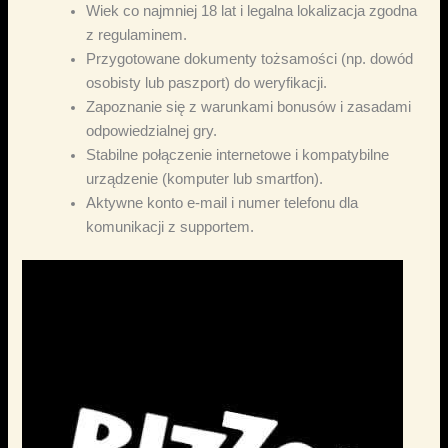
Wiek co najmniej 18 lat i legalna lokalizacja zgodna
z regulaminem.
Przygotowane dokumenty tożsamości (np. dowód
osobisty lub paszport) do weryfikacji.
Zapoznanie się z warunkami bonusów i zasadami
odpowiedzialnej gry.
Stabilne połączenie internetowe i kompatybilne
urządzenie (komputer lub smartfon).
Aktywne konto e-mail i numer telefonu dla
komunikacji z supportem.