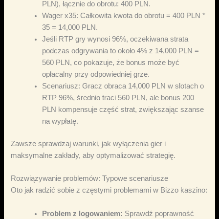
PLN), łącznie do obrotu: 400 PLN.
Wager x35: Całkowita kwota do obrotu = 400 PLN *
35 = 14,000 PLN.
Jeśli RTP gry wynosi 96%, oczekiwana strata
podczas odgrywania to około 4% z 14,000 PLN =
560 PLN, co pokazuje, że bonus może być
opłacalny przy odpowiedniej grze.
Scenariusz: Gracz obraca 14,000 PLN w slotach o
RTP 96%, średnio traci 560 PLN, ale bonus 200
PLN kompensuje część strat, zwiększając szanse
na wypłatę.
Zawsze sprawdzaj warunki, jak wyłączenia gier i
maksymalne zakłady, aby optymalizować strategię.
Rozwiązywanie problemów: Typowe scenariusze
Oto jak radzić sobie z częstymi problemami w Bizzo kaszino:
Problem z logowaniem:
Sprawdź poprawność