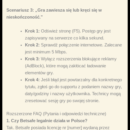
Scenariusz 3: „Gra zawiesza się lub kręci się w
nieskończoność.”
Krok 1:
Odśwież stronę (F5). Postęp gry jest
zapisywany na serwerze co kilka sekund.
Krok 2:
Sprawdź połączenie internetowe. Zalecane
jest minimum 5 Mbps.
Krok 3:
Wyłącz rozszerzenia blokujące reklamy
(AdBlock), które mogą zakłócać ładowanie
elementów gry.
Krok 4:
Jeśli błąd jest powtarzalny dla konkretnego
tytułu, zgłoś go do supportu z podaniem nazwy gry,
daty/godziny i nazwy użytkownika. Technicy mogą
zresetować sesję gry po swojej stronie.
Rozszerzone FAQ (Pytania i odpowiedzi techniczne)
1. Czy Betsafe legalnie działa w Polsce?
Tak. Betsafe posiada licencję nr [numer] wydaną przez