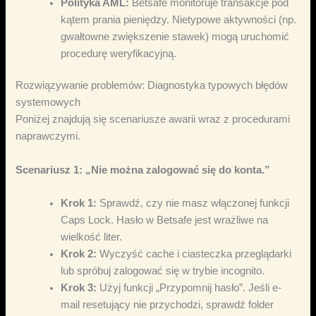
Polityka AML:
Betsafe monitoruje transakcje pod
kątem prania pieniędzy. Nietypowe aktywności (np.
gwałtowne zwiększenie stawek) mogą uruchomić
procedurę weryfikacyjną.
Rozwiązywanie problemów: Diagnostyka typowych błędów
systemowych
Poniżej znajdują się scenariusze awarii wraz z procedurami
naprawczymi.
Scenariusz 1: „Nie można zalogować się do konta.”
Krok 1:
Sprawdź, czy nie masz włączonej funkcji
Caps Lock. Hasło w Betsafe jest wrażliwe na
wielkość liter.
Krok 2:
Wyczyść cache i ciasteczka przeglądarki
lub spróbuj zalogować się w trybie incognito.
Krok 3:
Użyj funkcji „Przypomnij hasło”. Jeśli e-
mail resetujący nie przychodzi, sprawdź folder