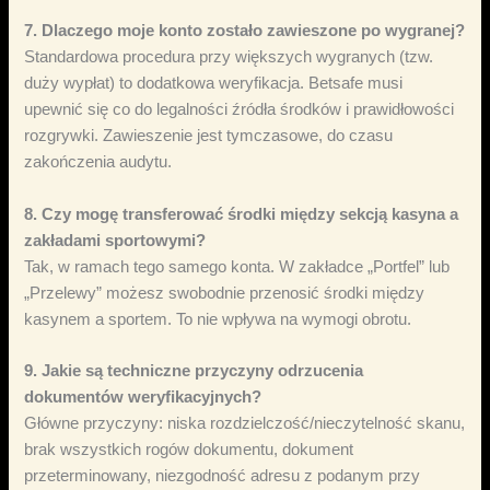
7. Dlaczego moje konto zostało zawieszone po wygranej?
Standardowa procedura przy większych wygranych (tzw.
duży wypłat) to dodatkowa weryfikacja. Betsafe musi
upewnić się co do legalności źródła środków i prawidłowości
rozgrywki. Zawieszenie jest tymczasowe, do czasu
zakończenia audytu.
8. Czy mogę transferować środki między sekcją kasyna a
zakładami sportowymi?
Tak, w ramach tego samego konta. W zakładce „Portfel” lub
„Przelewy” możesz swobodnie przenosić środki między
kasynem a sportem. To nie wpływa na wymogi obrotu.
9. Jakie są techniczne przyczyny odrzucenia
dokumentów weryfikacyjnych?
Główne przyczyny: niska rozdzielczość/nieczytelność skanu,
brak wszystkich rogów dokumentu, dokument
przeterminowany, niezgodność adresu z podanym przy