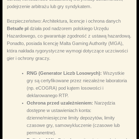
podejrzenie arbitrażu lub gry syndykatem.
Bezpieczeństwo: Architektura, licencje i ochrona danych
Betsafe pl
działa pod nadzorem polskiego Urzędu
Hazardowego, co gwarantuje zgodność z ustawą hazardową.
Ponadto, posiada licencję Malta Gaming Authority (MGA),
która nakłada rygorystyczne wymogi dotyczące uczciwości
gier i ochrony graczy.
RNG (Generator Liczb Losowych):
Wszystkie
gry są certyfikowane przez niezależne laboratoria
(np. eCOGRA) pod kątem losowości i
deklarowanego RTP.
Ochrona przed uzależnieniem:
Narzędzia
dostępne w ustawieniach konta:
dzienne/miesięczne limity depozytów, limity
czasowe gry, samowykluczenie (czasowe lub
permanentne).