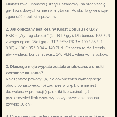
Ministerstwo Finansów (Urząd Hazardowy) na organizację
gier hazardowych online na terytorium Polski. To gwarantuje
zgodność z polskim prawem.
2. Jak obliczany jest Realny Koszt Bonusu (RKB)?
RKB = (Wymóg obrotu) * (1 – RTP gry). Dla bonusu 100 PLN
z wageringiem 35x i grą o RTP 96%: RKB = 100 * 35 * (1 –
0.96) = 100 * 35 * 0.04 = 140 PLN. Oznacza to, że średnio,
aby wypłacić bonus, stracisz 140 PLN z własnych środków.
3. Dlaczego moja wypłata została anulowana, a środki
zwrócone na konto?
Najczęstsze powody: (a) nie dokończyłeś wymaganego
obrotu bonusowego, (b) zagrałeś w grę, która nie jest
dozwolona w promocji (np. stoliki live casino), (c)
przekroczyłeś limit czasowy na wykorzystanie bonusu
(zwykle 30 dni).
4. Czy mogę grać jednocześnie na stronie i w aplikacji