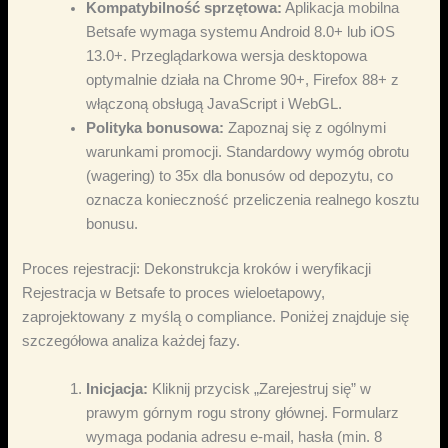
Kompatybilność sprzętowa:
Aplikacja mobilna
Betsafe wymaga systemu Android 8.0+ lub iOS
13.0+. Przeglądarkowa wersja desktopowa
optymalnie działa na Chrome 90+, Firefox 88+ z
włączoną obsługą JavaScript i WebGL.
Polityka bonusowa:
Zapoznaj się z ogólnymi
warunkami promocji. Standardowy wymóg obrotu
(wagering) to 35x dla bonusów od depozytu, co
oznacza konieczność przeliczenia realnego kosztu
bonusu.
Proces rejestracji: Dekonstrukcja kroków i weryfikacji
Rejestracja w Betsafe to proces wieloetapowy,
zaprojektowany z myślą o compliance. Poniżej znajduje się
szczegółowa analiza każdej fazy.
Inicjacja:
Kliknij przycisk „Zarejestruj się” w
prawym górnym rogu strony głównej. Formularz
wymaga podania adresu e-mail, hasła (min. 8