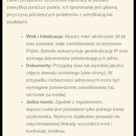
Zanim przejdziesz do procesu rejestracji w Betsafe,
zweryfikuj poniższe punkty. Ich ignorowanie jest główną
przyczyną późniejszych problemów z weryfikacją lub
wypłatami.
Wiek i lokalizacja:
Musisz mieć ukończone 18 lat
oraz posiadać stałe zameldowanie na terytorium
Polski. Betsafe wykorzystuje geolokalizację IP oraz
wymaga dokumentów potwierdzających adres.
Dokumenty:
Przygotuj skan lub wysokiej jakości
zdjęcie dowodu osobistego (obie strony). W
przypadku rozbieżności adresowych może być
wymagane potwierdzenie zameldowania (np.
rachunek za media).
Jedno konto:
Zgodnie z regulaminem,
dopuszczalne jest posiadanie tylko jednego konta
użytkownika. Wykrycie duplikatów prowadzi do
natychmiastowej blokady wszystkich kont i
konfiskaty środków.