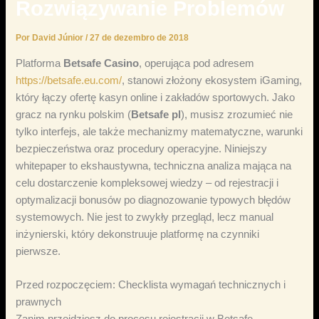
Rozwiązywanie Problemów
Por
David Júnior
/
27 de dezembro de 2018
Platforma
Betsafe Casino
, operująca pod adresem
https://betsafe.eu.com/
, stanowi złożony ekosystem iGaming,
który łączy ofertę kasyn online i zakładów sportowych. Jako
gracz na rynku polskim (
Betsafe pl
), musisz zrozumieć nie
tylko interfejs, ale także mechanizmy matematyczne, warunki
bezpieczeństwa oraz procedury operacyjne. Niniejszy
whitepaper to ekshaustywna, techniczna analiza mająca na
celu dostarczenie kompleksowej wiedzy – od rejestracji i
optymalizacji bonusów po diagnozowanie typowych błędów
systemowych. Nie jest to zwykły przegląd, lecz manual
inżynierski, który dekonstruuje platformę na czynniki
pierwsze.
Przed rozpoczęciem: Checklista wymagań technicznych i
prawnych