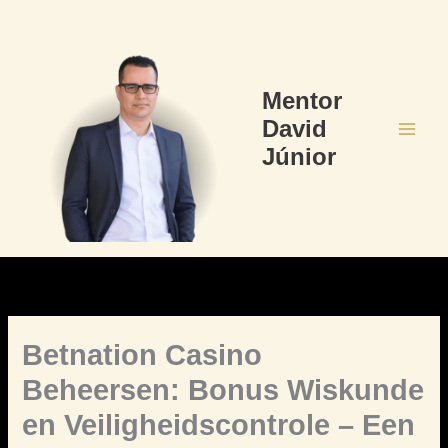
Ir
para
o
conteúdo
Mentor
David
Júnior
Betnation Casino
Beheersen: Bonus Wiskunde
en Veiligheidscontrole – Een