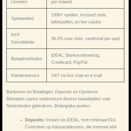
Limieten
per maand
1500+ spellen, inclusief slots,
Spelaanbod
tafelspellen, en live casino
RTP
96.2% voor slots, variërend per spel
Gemiddelde
iDEAL, Bankoverboeking,
Betaalmethoden
Creditcard, PayPal
Klantenservice
24/7 via live chat en e-mail
Bankieren en Betalingen: Deposits en Opnames
Betnation casino ondersteunt diverse betaalopties voor
Nederlandse gebruikers. Belangrijke punten:
Deposits:
Instant via iDEAL, met minimaal €10.
Controleer op transactiekosten, die meestal nihil