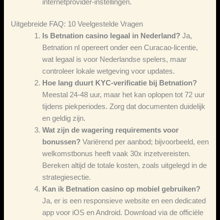
internetprovider-instellingen.
Uitgebreide FAQ: 10 Veelgestelde Vragen
Is Betnation casino legaal in Nederland?
Ja,
Betnation nl opereert onder een Curacao-licentie,
wat legaal is voor Nederlandse spelers, maar
controleer lokale wetgeving voor updates.
Hoe lang duurt KYC-verificatie bij Betnation?
Meestal 24-48 uur, maar het kan oplopen tot 72 uur
tijdens piekperiodes. Zorg dat documenten duidelijk
en geldig zijn.
Wat zijn de wagering requirements voor
bonussen?
Variërend per aanbod; bijvoorbeeld, een
welkomstbonus heeft vaak 30x inzetvereisten.
Bereken altijd de totale kosten, zoals uitgelegd in de
strategiesectie.
Kan ik Betnation casino op mobiel gebruiken?
Ja, er is een responsieve website en een dedicated
app voor iOS en Android. Download via de officiële