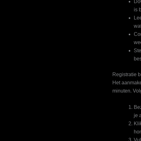
Dow
is 
Le
wat
Con
we
Ste
bes
Registratie b
Het aanmaken
minuten. Vol
Bez
je 
Kli
ho
Vul