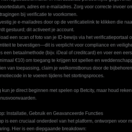
oortedatum, adres en e-mailadres. Zorg voor correcte invoer o
tragingen bij verificatie te voorkomen.
estig je e-mailadres door op de verificatielink te klikken die naa
dt gestuurd; dit activeert je account.
oad een scan of foto van je ID-bewijs via het verificatieportaal 
ntiteit te bevestigen—dit is verplicht voor compliance en veiligh
s een betaalmethode (bijv. iDeal of creditcard) en voer een eerst
nimaal €10) om toegang te krijgen tot spellen en weddenschap
ien van toepassing, claim je welkomstbonus door de bijbehore
motiecode in te voeren tijdens het stortingsproces.
g kun je direct beginnen met spelen op Betcity, maar houd reke
onusvoorwaarden.
pp: Installatie, Gebruik en Geavanceerde Functies
pp is een cruciaal onderdeel van het platform, ontworpen voor m
aring. Hier is een diepgaande breakdown: