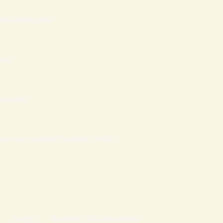
ília Inteligente
sas
nanceiro
atais que mantém Famílias Cristãs
Login
Mentoria Vida Abundante