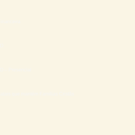
inanceira
RO
– Presencial
atais que mantém Famílias Cristãs