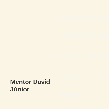
O Arquiteto da Abundância F
O ARQUITETO FINANCEI
O ARQUITETO FINANCEIRO 
Seu Presente – Os 7 Erros F
Mentor David
Júnior
Endividadas