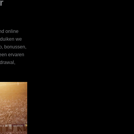
r
nd online
 duiken we
pp, bonussen,
 een ervaren
hdrawal,