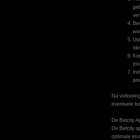
geb
ver
Bev
wor
Upl
ide
Kie
(mi
Ind
pro
Na voltooiin
eventuele b
De Betcity A
De Betcity a
optimale erv