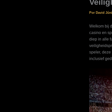
Veili
Por
David Jún
Welkom bij d
casino en sp
diep in alle 
veiligheidsp
speler, deze
inclusief ge