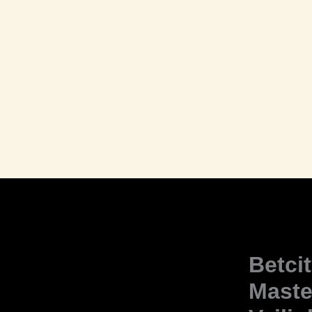
Betci
Maste