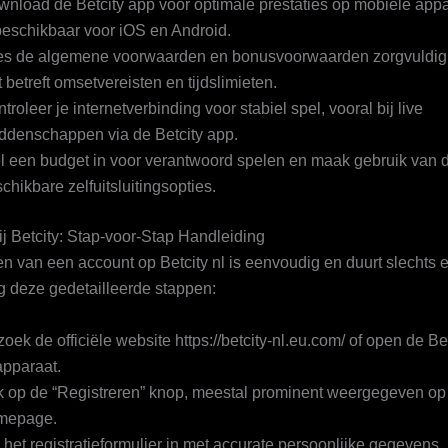
nload de Betcity app voor optimale prestaties op mobiele app
beschikbaar voor iOS en Android.
es de algemene voorwaarden en bonusvoorwaarden zorgvuldig 
 betreft omsetvereisten en tijdslimieten.
troleer je internetverbinding voor stabiel spel, vooral bij live
ddenschappen via de Betcity app.
l een budget in voor verantwoord spelen en maak gebruik van 
chikbare zelfuitsluitingsopties.
ij Betcity: Stap-voor-Stap Handleiding
 van een account op Betcity nl is eenvoudig en duurt slechts 
g deze gedetailleerde stappen:
oek de officiële website https://betcity-nl.eu.com/ of open de Be
apparaat.
k op de “Registreren” knop, meestal prominent weergegeven op
mepage.
 het registratieformulier in met accurate persoonlijke gegevens