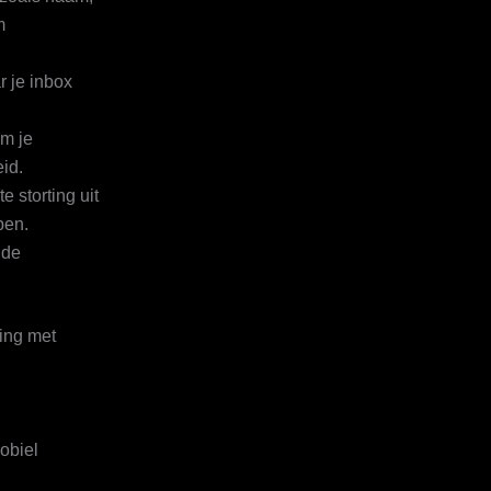
m
r je inbox
om je
eid.
e storting uit
pen.
nde
ning met
obiel