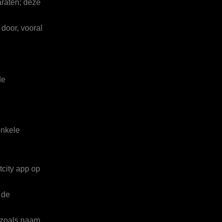
araten; deze
door, vooral
de
enkele
tcity app op
 de
, zoals naam,