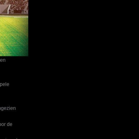
 en
epele
angezien
oor de