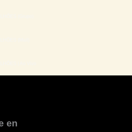
LHÕES (Grupo)
LHÕES (Mail)
HÕES | Ao Vivo
e en