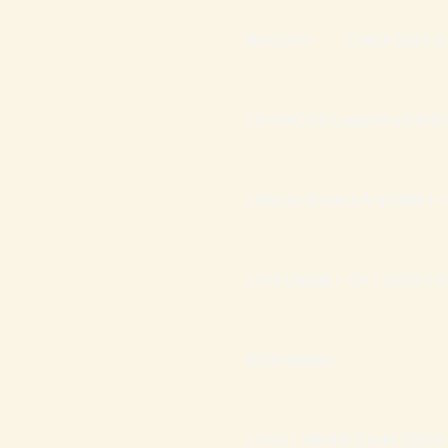
Bio Links
Check List Fam
FINANÇAS Lagoinha Altero
Lista de Espera Arquiteto Fi
Livro Digital – Os 7 Erros F
Endividadas
Livros | Mentor David Júnior