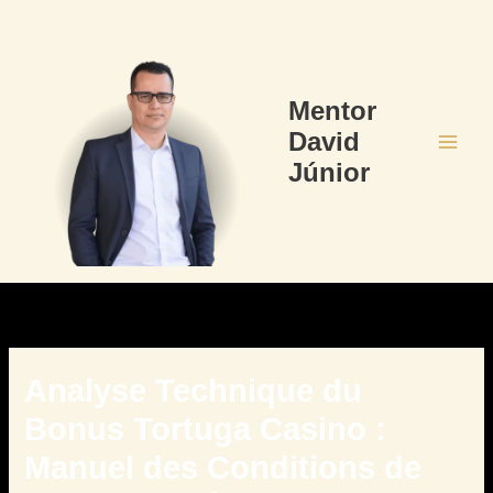
Ir
para
o
conteúdo
Mentor
David
Júnior
Analyse Technique du
Bonus Tortuga Casino :
Manuel des Conditions de