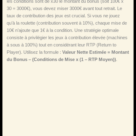
les conditions sont de x30 le montant du bonus (soit 100€ x
30 = 3000€), vous devez miser 3000€ avant tout retrait. Le
taux de contribution des jeux est crucial. Si vous ne jouez
qu’à la roulette (contribution souvent à 10%), chaque mise de
10€ n’ajoute que 1€ à la condition. Une stratégie optimale
consiste à privilégier les jeux à contribution élevée (machines
à sous à 100%) tout en considérant leur RTP (Return to
Player). Utilisez la formule :
Valeur Nette Estimée = Montant
du Bonus – (Conditions de Mise x (1 – RTP Moyen))
.