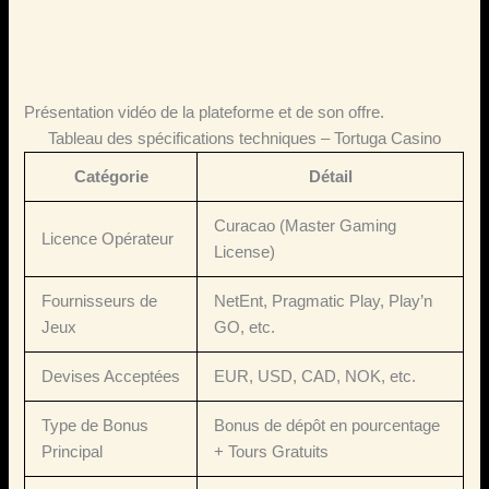
Présentation vidéo de la plateforme et de son offre.
Tableau des spécifications techniques – Tortuga Casino
Catégorie
Détail
Curacao (Master Gaming
Licence Opérateur
License)
Fournisseurs de
NetEnt, Pragmatic Play, Play’n
Jeux
GO, etc.
Devises Acceptées
EUR, USD, CAD, NOK, etc.
Type de Bonus
Bonus de dépôt en pourcentage
Principal
+ Tours Gratuits