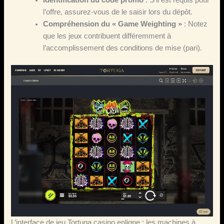
Identification du code promo
: S’il est requis pour
l’offre, assurez-vous de le saisir lors du dépôt.
Compréhension du « Game Weighting »
: Notez
que les jeux contribuent différemment à
l’accomplissement des conditions de mise (pari).
L’interface de jeu Tortuga casino enligne : les machines à