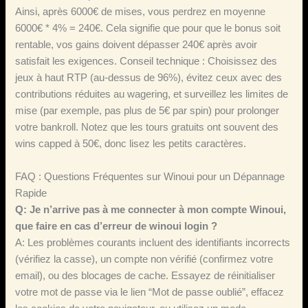
Ainsi, après 6000€ de mises, vous perdrez en moyenne
6000€ * 4% = 240€. Cela signifie que pour que le bonus soit
rentable, vos gains doivent dépasser 240€ après avoir
satisfait les exigences. Conseil technique : Choisissez des
jeux à haut RTP (au-dessus de 96%), évitez ceux avec des
contributions réduites au wagering, et surveillez les limites de
mise (par exemple, pas plus de 5€ par spin) pour prolonger
votre bankroll. Notez que les tours gratuits ont souvent des
wins capped à 50€, donc lisez les petits caractères.
FAQ : Questions Fréquentes sur Winoui pour un Dépannage
Rapide
Q: Je n’arrive pas à me connecter à mon compte Winoui,
que faire en cas d’erreur de winoui login ?
A: Les problèmes courants incluent des identifiants incorrects
(vérifiez la casse), un compte non vérifié (confirmez votre
email), ou des blocages de cache. Essayez de réinitialiser
votre mot de passe via le lien “Mot de passe oublié”, effacez