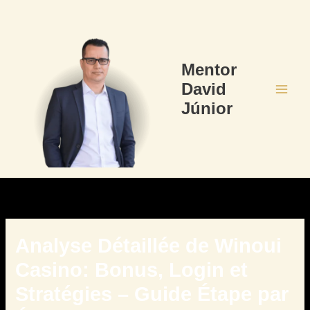
Ir
para
o
conteúdo
Mentor
David
Júnior
Analyse Détaillée de Winoui
Casino: Bonus, Login et
Stratégies – Guide Étape par