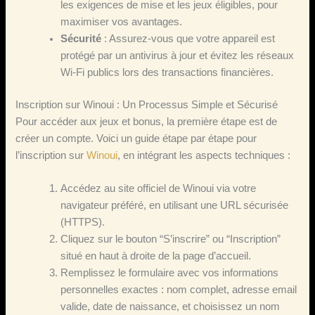
les exigences de mise et les jeux éligibles, pour
maximiser vos avantages.
Sécurité
: Assurez-vous que votre appareil est
protégé par un antivirus à jour et évitez les réseaux
Wi-Fi publics lors des transactions financières.
Inscription sur Winoui : Un Processus Simple et Sécurisé
Pour accéder aux jeux et bonus, la première étape est de
créer un compte. Voici un guide étape par étape pour
l’inscription sur
Winoui
, en intégrant les aspects techniques :
Accédez au site officiel de Winoui via votre
navigateur préféré, en utilisant une URL sécurisée
(HTTPS).
Cliquez sur le bouton “S’inscrire” ou “Inscription”
situé en haut à droite de la page d’accueil.
Remplissez le formulaire avec vos informations
personnelles exactes : nom complet, adresse email
valide, date de naissance, et choisissez un nom