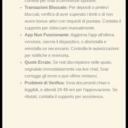
corrette per snai scommesse sportive.
Transazioni Bloccate:
Per depositi o prelievi
bloccati, verifica di aver superato i limiti o di non
avere bonus attivi con requisiti di puntata. Contatta il
supporto per sbloccare manualmente.
App Non Funzionante:
Aggiorna l’app all’ultima
versione, riavvia il dispositivo, o disinstalla e
reinstalla se necessario. Controlla le autorizzazioni
per notifiche e memoria.
Quote Errate:
Se noti discrepanze nelle quote,
segnalalo immediatamente via live chat; Snai
corregge gli errori e può offrire rimborsi.
Problemi di Verifica:
Invia documenti chiari e
leggibili, e attendi 24-48 ore per l’approvazione. Se
rifiutati, contatta il supporto per assistenza.