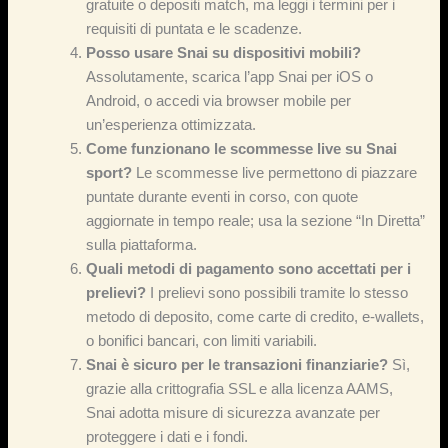
gratuite o depositi match, ma leggi i termini per i
requisiti di puntata e le scadenze.
Posso usare Snai su dispositivi mobili?
Assolutamente, scarica l’app Snai per iOS o
Android, o accedi via browser mobile per
un’esperienza ottimizzata.
Come funzionano le scommesse live su Snai
sport?
Le scommesse live permettono di piazzare
puntate durante eventi in corso, con quote
aggiornate in tempo reale; usa la sezione “In Diretta”
sulla piattaforma.
Quali metodi di pagamento sono accettati per i
prelievi?
I prelievi sono possibili tramite lo stesso
metodo di deposito, come carte di credito, e-wallets,
o bonifici bancari, con limiti variabili.
Snai è sicuro per le transazioni finanziarie?
Sì,
grazie alla crittografia SSL e alla licenza AAMS,
Snai adotta misure di sicurezza avanzate per
proteggere i dati e i fondi.