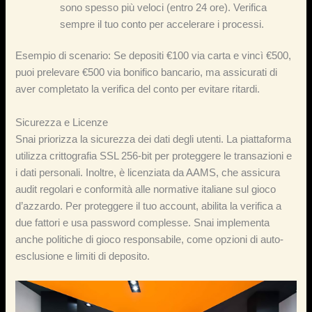
sono spesso più veloci (entro 24 ore). Verifica
sempre il tuo conto per accelerare i processi.
Esempio di scenario: Se depositi €100 via carta e vincì €500,
puoi prelevare €500 via bonifico bancario, ma assicurati di
aver completato la verifica del conto per evitare ritardi.
Sicurezza e Licenze
Snai priorizza la sicurezza dei dati degli utenti. La piattaforma
utilizza crittografia SSL 256-bit per proteggere le transazioni e
i dati personali. Inoltre, è licenziata da AAMS, che assicura
audit regolari e conformità alle normative italiane sul gioco
d’azzardo. Per proteggere il tuo account, abilita la verifica a
due fattori e usa password complesse. Snai implementa
anche politiche di gioco responsabile, come opzioni di auto-
esclusione e limiti di deposito.