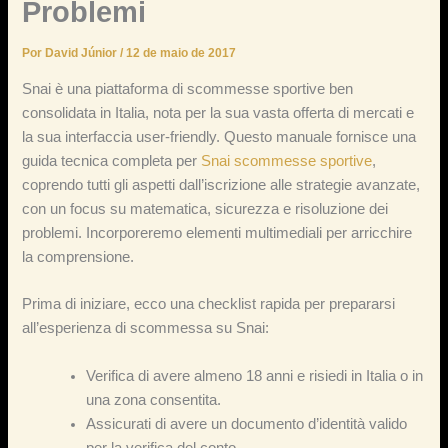
Problemi
Por
David Júnior
/
12 de maio de 2017
Snai è una piattaforma di scommesse sportive ben
consolidata in Italia, nota per la sua vasta offerta di mercati e
la sua interfaccia user-friendly. Questo manuale fornisce una
guida tecnica completa per
Snai scommesse sportive
,
coprendo tutti gli aspetti dall’iscrizione alle strategie avanzate,
con un focus su matematica, sicurezza e risoluzione dei
problemi. Incorporeremo elementi multimediali per arricchire
la comprensione.
Prima di iniziare, ecco una checklist rapida per prepararsi
all’esperienza di scommessa su Snai:
Verifica di avere almeno 18 anni e risiedi in Italia o in
una zona consentita.
Assicurati di avere un documento d’identità valido
per la verifica del conto.