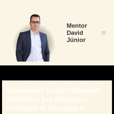
Ir
para
o
conteúdo
Mentor
David
Júnior
Admiralbet Login: Manuale
Definitivo per Risolvere
Problemi di Accesso e