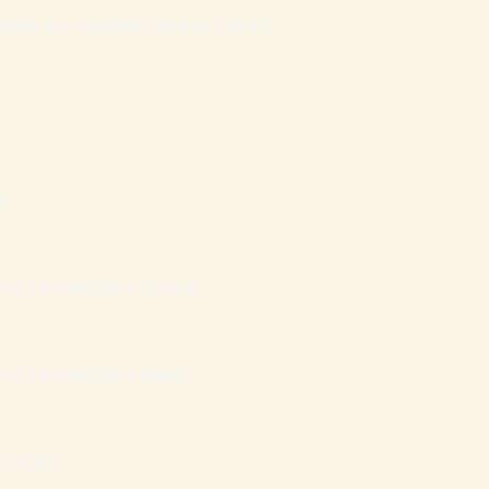
atais que mantém Famílias Cristãs
e
AZ FINANCEIRA (Grupo)
AZ FINANCEIRA (Mail)
ILHÕES