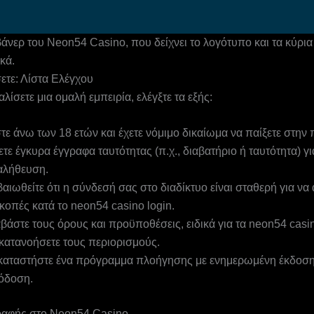
άνερ του Neon54 Casino, που δείχνει το λογότυπο και τα κύρια
κά.
ετε: Λίστα Ελέγχου
αλίσετε μια ομαλή εμπειρία, ελέγξτε τα εξής:
τε άνω των 18 ετών και έχετε νόμιμο δικαίωμα να παίξετε στην 
τε έγκυρα έγγραφα ταυτότητας (π.χ., διαβατήριο ή ταυτότητα) γι
αλήθευση.
αιωθείτε ότι η σύνδεσή σας στο διαδίκτυο είναι σταθερή για να
κοπές κατά το neon54 casino login.
βάστε τους όρους και προϋποθέσεις, ειδικά για τα neon54 casi
κατανοήσετε τους περιορισμούς.
καταστήστε ένα πρόγραμμα πλοήγησης με ενημερωμένη έκδοση 
όδοση.
ραφής στο Neon54 Casino