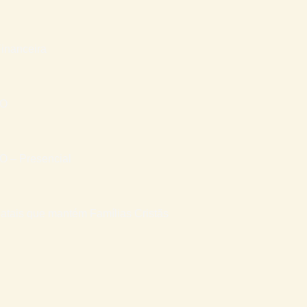
inanceira
RO
– Presencial
atais que mantém Famílias Cristãs