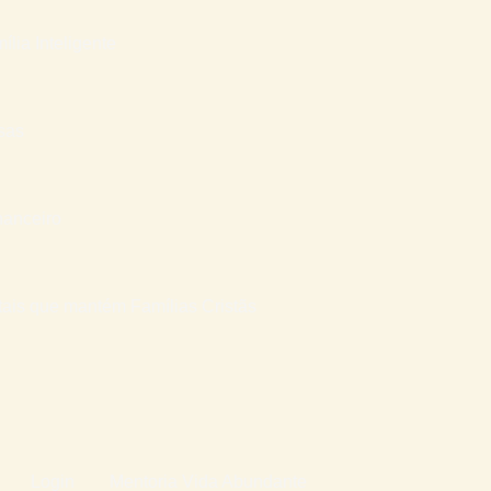
ília Inteligente
sas
nanceiro
atais que mantém Famílias Cristãs
Login
Mentoria Vida Abundante