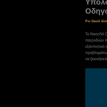
Υπολ
Οδηγ
Por
David Jún
Το Neon54 C
παιχνιδιών π
εξαντλητικό 
προβλημάτων,
να ξεκινήσετ